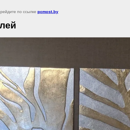
перейдите по ссылке
pcmost.by
блей